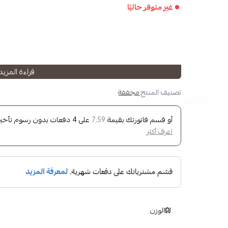
غير متوفر حاليًا
قراءة المزيد
hocolate, plump
تصنيف المنتج:
مجففة
أو قسم فاتورتك بقيمة
على
4
دفعات بدون رسوم تأخير، 
7.59
اعرف أكثر
tment
method
الوزن