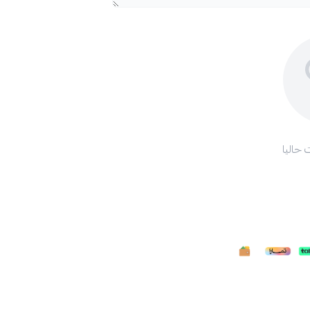
 حاليا