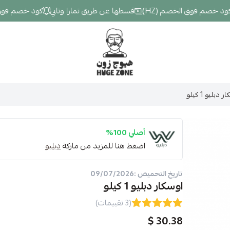
صم فوق الخصم (HZ)
قسطها عن طريق تمارا وتابي
كود خصم فوق الخصم
Hugezone
 دبليو 1 كيلو
أصلي 100%
اضغط هنا للمزيد من ماركة
دبليو
تاريخ التحميص :09/07/2026
اوسكار دبليو 1 كيلو
(3 تقييمات)
30.38 $