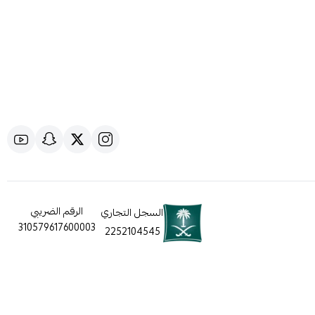
الرقم الضريبي
السجل التجاري
310579617600003
2252104545