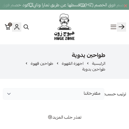
H)
قسطها عن طريق تمارا وتابي
كود خصم فوق الخصم (HZ)
قسطه
0
Hugezone
حين يدوية
سية
اجهزة القهوة
طواحين قهوة
ن يدوية
تعذر جلب المزيد😢