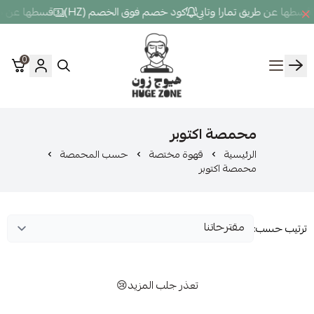
را وتابي
كود خصم فوق الخصم (HZ)
قسطها عن طريق تمارا وتابي
كو
0
Hugezone
صة اكتوبر
سية
قهوة مختصة
حسب المحمصة
 اكتوبر
تعذر جلب المزيد😢