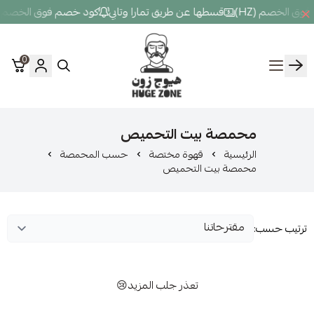
قسطها عن طريق تمارا وتابي
كود خصم فوق الخصم (HZ)
قسطها عن ط
0
Hugezone
صة بيت التحميص
سية
قهوة مختصة
حسب المحمصة
ة بيت التحميص
تعذر جلب المزيد😢