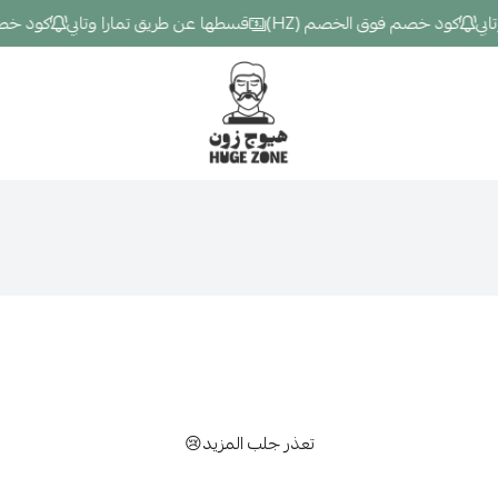
ي
كود خصم فوق الخصم (HZ)
قسطها عن طريق تمارا وتابي
كود خصم ف
Hugezone
تعذر جلب المزيد😢