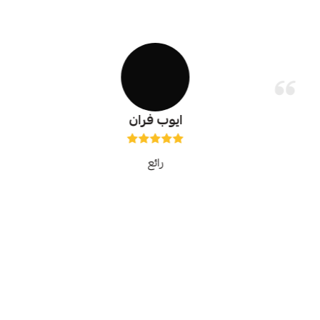
ايوب فران
رائع