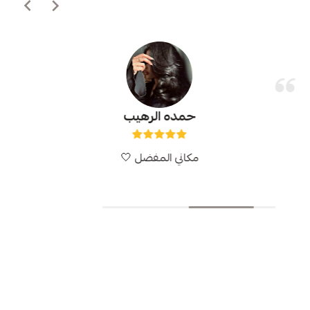
حمده الرهيب
مكاني المفضل 🤍