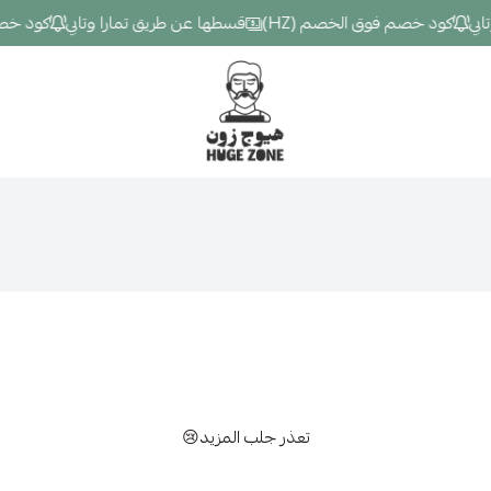
ي
كود خصم فوق الخصم (HZ)
قسطها عن طريق تمارا وتابي
كود خصم ف
Hugezone
تعذر جلب المزيد😢