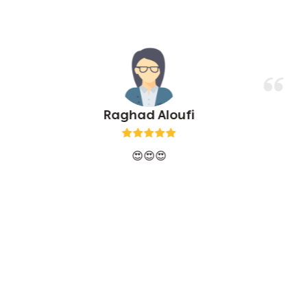
Raghad Aloufi
😍😍😍