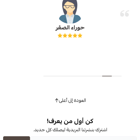
حوراء الصقر
رهيبه وطحنها
"وصلتني خ
العودة إلى أعلى
كن أول من يعرف!
شترك بنشرتنا البريدية ليصلك كل جديد.