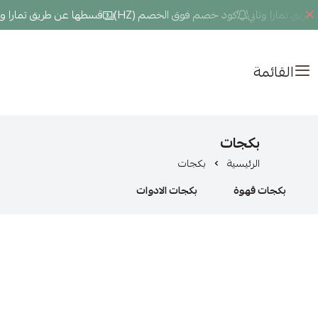
ق تمارا وتابي
كود خصم فوق الخصم (HZ)
قسطها عن طريق تمارا وتاب
القائمة
بكجات
الرئيسية
بكجات
بكجات قهوة
بكجات الادوات