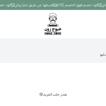
ي
كود خصم فوق الخصم (HZ)
قسطها عن طريق تمارا وتابي
كود خصم ف
Hugezone
ليو
تعذر جلب المزيد😢