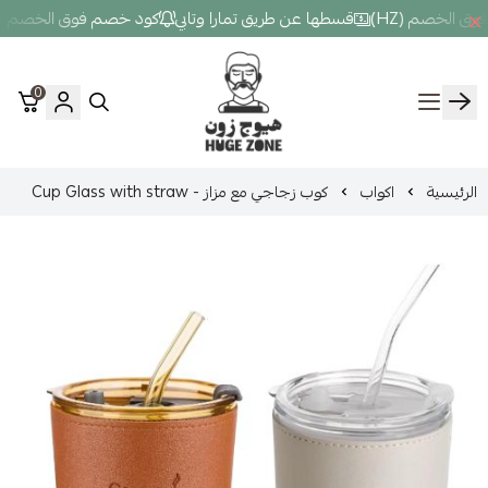
قسطها عن طريق تمارا وتابي
كود خصم فوق الخصم (HZ)
قسطها عن طري
0
Hugezone
ب
كوب زجاجي مع مزاز - Cup Glass with straw