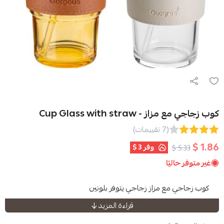
Cup Glass with 
(7 تقييمات)
وفر
3 $
ا
مزاز زجاجي يتوفر بلونين
قراءة المزيد