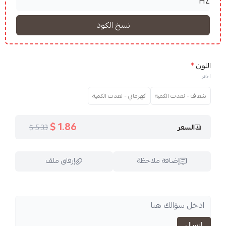
لكمية
كهرماني - نفدت الكمية
1.86 $
5.33 $
فة ملاحظة
إرفاق ملف
اسحب و افلت الملف هنا
استعراض