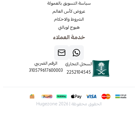
سياسة التسويق بالعمولة
عروض كأس العالم
الشروط والاحكام
هيوج لويالتي
خدمة العملاء
الرقم الضريبي
السجل التجاري
310579617600003
2252104545
الحقوق محفوظة | 2026
Hugezone