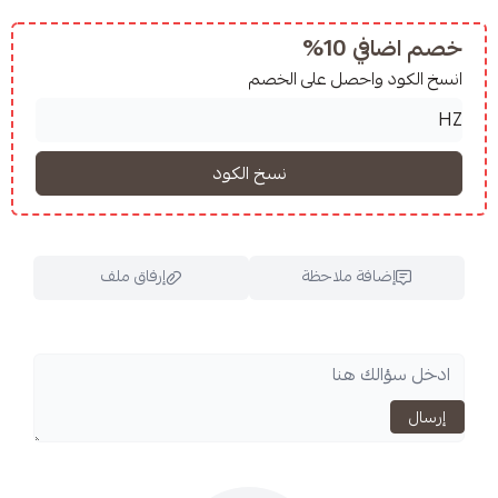
10%
واحصل على الخصم
فة ملاحظة
إرفاق ملف
اسحب و افلت الملف هنا
استعراض