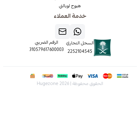
هيوج لويالتي
خدمة العملاء
الرقم الضريبي
السجل التجاري
310579617600003
2252104545
الحقوق محفوظة | 2026
Hugezone