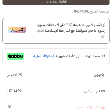
قراءة المزيد
لى 120 درجة مئوية
ايق الترشيح من تايمور
TIMEM
ك بقيمة
على
4
دفعات بدون
2.51
وافقة مع الشريعة الإسلامية
اعرف
0.25 كجم
HZ-3459
38
شراء