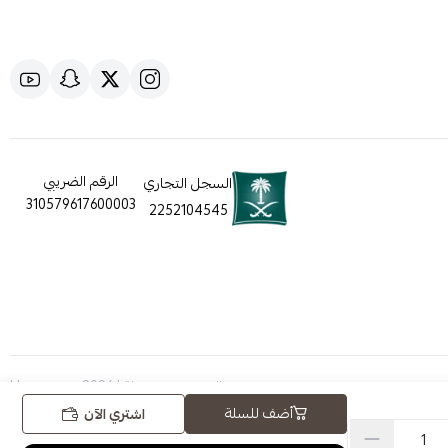
الرقم الضريبي
السجل التجاري
310579617600003
2252104545
الحقوق محفوظة | 2026
Hugezone
أضف للسلة
اشتري الآن