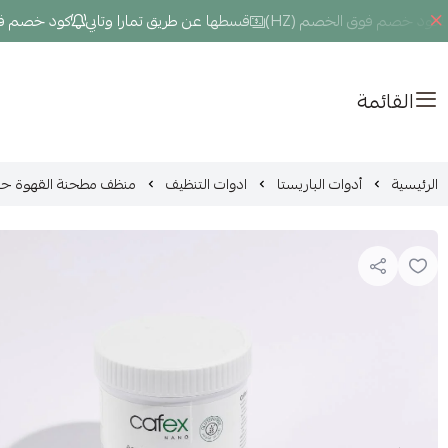
د خصم فوق الخصم (HZ)
قسطها عن طريق تمارا وتابي
كود خصم فوق ال
القائمة
الرئيسية
أدوات الباريستا
ادوات التنظيف
منظف مطحنة القهوة حبوب CAFEX