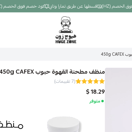
خصم (HZ)
قسطها عن طريق تمارا وتابي
كود خصم فوق الخصم (HZ)
Hugezone
450g 
منظف مطحنة القهوة حبوب 450g CAFEX
(7 تقييمات)
18.29 $
متوفر