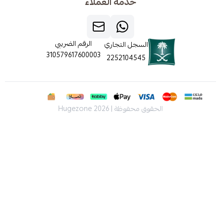
خدمة العملاء
الرقم الضريبي
السجل التجاري
310579617600003
2252104545
الحقوق محفوظة | 2026
Hugezone