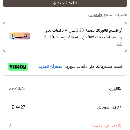
قراءة المزيد
جميع
منتجات جلاديس
ديس
جميع
منتجات هيوج زون
ك بقيمة
على
4
دفعات بدون
2.28
B
وافقة مع الشريعة الإسلامية
اعرف
Flavor 
S
Check out all
Glady
Check out all
Huge Zon
0.75 كجم
HZ-4427
7
شراء