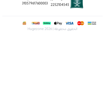
310579617600003
2252104545
الحقوق محفوظة | 2026
Hugezone