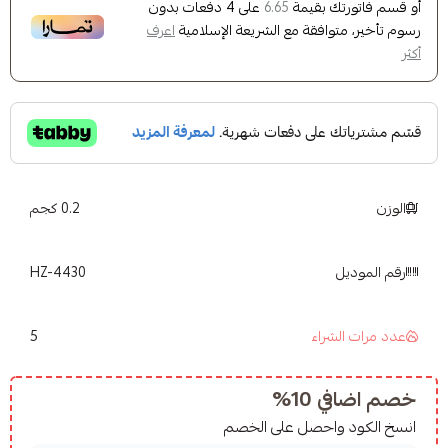
ك بقيمة
على
4
دفعات بدون
6.65
وافقة مع الشريعة الإسلامية
اعرف
0.2 كجم
HZ-4430
5
شراء
10%
واحصل على الخصم