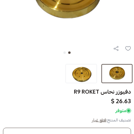
R
 غيار