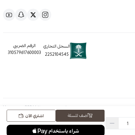
الرقم الضريبي
السجل التجاري
310579617600003
2252104545
الحقوق محفوظة | 2026
Hugezone
أضف للسلة
اشتري الآن