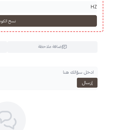
إضافة ملاحظة
اسحب و افلت ال
إرسال
استعراض