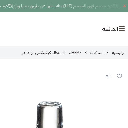
بي
كود خصم فوق الخصم (HZ)
قسطها عن طريق تمارا وتابي
كود خصم 
القائمة
الرئيسية
الماركات
CHEMX
غطاء كيكمكس الزجاجي