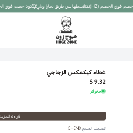
فوق الخصم (HZ)
قسطها عن طريق تمارا وتابي
كود خصم فوق الخصم (Z
Hugezone
غطاء كيكمكس الزجاجي
9.32 $
متوفر
قراءة المزيد
تصنيف المنتج:
CHEMX