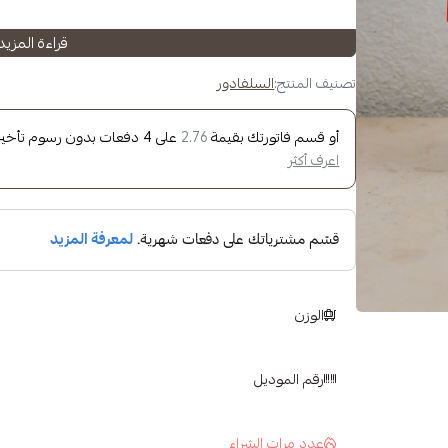
قراءة المزيد
تصنيف المنتج:
السلفادور
أو قسم فاتورتك بقيمة
على
4
دفعات بدون رسوم تأخير، 
2.76
اعرف أكثر
tment
method
الوزن
رقم الموديل
 the
method of processing
عدد مرات الشراء