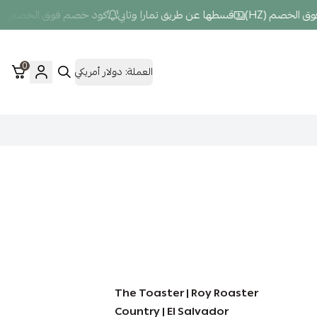
صم (HZ)
قسطها عن طريق تمارا وتابي
كود خصم فوق الخصم (HZ)
0
العملة:
دولار أمريكي
The Toaster | Roy Roaster
Country | El Salvador