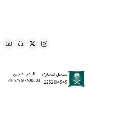
الرقم الضريبي
السجل التجاري
310579617600003
2252104545