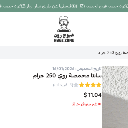
 خصم فوق الخصم (HZ)
قسطها عن طريق تمارا وتابي
كود خصم فوق الخ
Hugezone
ي 250 جرام
تاريخ التحميص :16/01/2026
سانتا محمصة روي 250 جرام
(3 تقييمات)
11.04 $
غير متوفر حاليًا