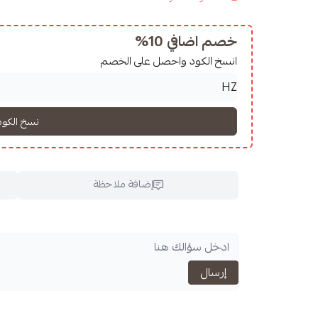
خصم اضافي 10%
انسخ الكود واحصل على الخصم
إضافة ملاحظة
اسحب و افلت ال
إرسال
استعراض