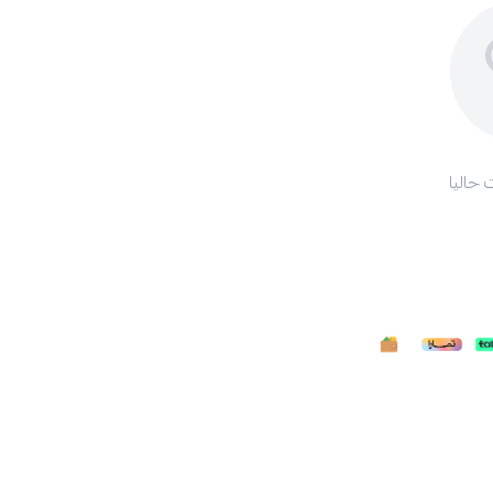
 حاليا