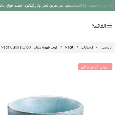
وق الخصم (HZ)
قسطها عن طريق تمارا وتابي
كود خصم فوق الخصم (HZ
القائمة
الرئيسية
الماركات
Neat
كوب قهوة مقاس 150مل| Neat Cups
عروض اليوم الوطني