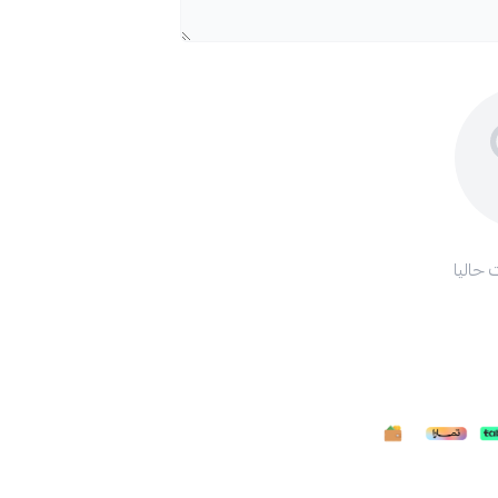
 حاليا