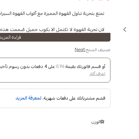
تمتع بتجربة تناول القهوة المميزة مع أكواب القهوة السيراميك من "mics
لان تجربة القهوة لا تكتمل الا بكوب جميل صُممت هذه ا
قراءة المزيد
على تجربتك في شرب القهوة.
بحجم سعة 150 مل تلبي احتياجاتك المخصصة والفردية للاستمتاع بشرب قهوتك المفضلة.
تصنيف المنتج:
Neat
انطلق في رحلة المذاق والجودة العالية مع تصاميم أكواب القهوة هذه
أو قسم فاتورتك بقيمة
على
4
دفعات بدون رسوم تأخير، 
0.96
اعرف أكثر
الوزن