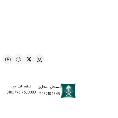
الرقم الضريبي
السجل التجاري
310579617600003
2252104545