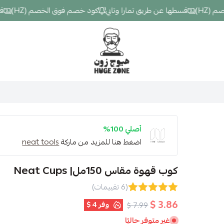
)
قسطها عن طريق تمارا وتابي
كود خصم فوق الخصم (HZ)
قسطها
Hugezone
أصلي 100%
اضغط هنا للمزيد من ماركة
neat tools
كوب قهوة مقاس 150مل| Neat Cups
(6 تقييمات)
3.86 $
وفر
4 $
7.99 $
غير متوفر حاليًا