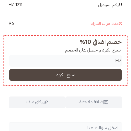
HZ-1211
96
شراء
10%
واحصل على الخصم
فة ملاحظة
إرفاق ملف