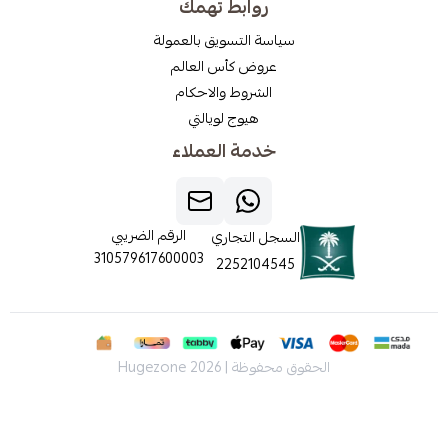
روابط تهمك
سياسة التسويق بالعمولة
عروض كأس العالم
الشروط والاحكام
هيوج لويالتي
خدمة العملاء
الرقم الضريبي
السجل التجاري
310579617600003
2252104545
الحقوق محفوظة | 2026
Hugezone