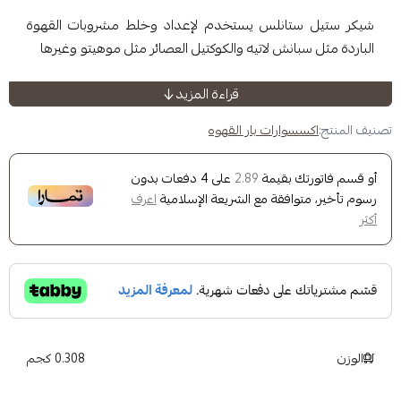
تانلس يستخدم لإعداد وخلط مشروبات القهوة
بانش لاتيه والكوكتيل العصائر مثل موهيتو وغيرها
قراءة المزيد
 مشروبات القهوة وتكوين القوام الكريمي لها
سوارات بار القهوه
التنظيف
ك بقيمة
على
4
دفعات بدون
2.89
وافقة مع الشريعة الإسلامية
اعرف
 مقاوم لصدأ
0.308 كجم