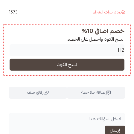
1573
شراء
10%
واحصل على الخصم
فة ملاحظة
إرفاق ملف
اسحب و افلت الملف هنا
استعراض