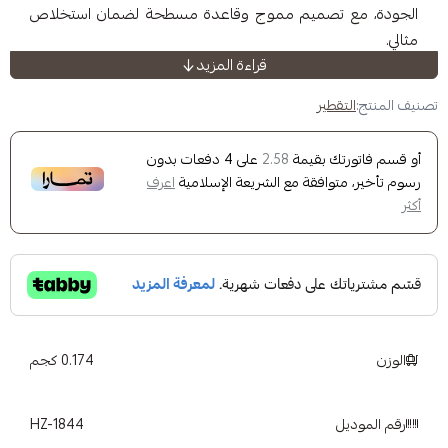
 تصميم مموج وقاعدة مسطحة لضمان استخلاص
قراءة المزيد
طير
وج بقاعدة مسطحة لتحسين استخلاص القهوة
ك بقيمة
على
4
دفعات بدون
2.58
العبوة
وافقة مع الشريعة الإسلامية
اعرف
 نظيفة وطعم متوازن في كل كوب
ميع الفلاتر
جميع
منتجات هيوج زون
0.174 كجم
HZ-1844