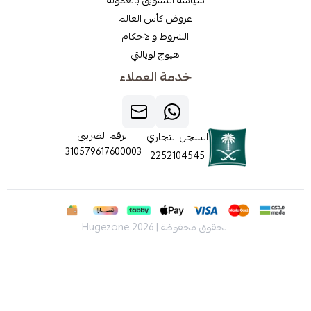
عروض كأس العالم
الشروط والاحكام
هيوج لويالتي
خدمة العملاء
الرقم الضريبي
السجل التجاري
310579617600003
2252104545
الحقوق محفوظة | 2026
Hugezone