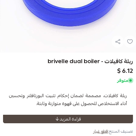
br
، مصممة لضمان إحكام تثبيت البورتافلتر وتحسين
ص للحصول على قهوة متوازنة وثابتة.
قراءة المزيد
صًا لمكائن بريفيل دوبل بويلر
 غيار
 مادة مطاطية عالية الجودة مقاومة للحرارة