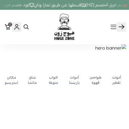
صم فوق الخصم (HZ)
قسطها عن طريق تمارا وتابي
كود خصم فوق الخص
0
Hugezone
أدوات
طواحين
أدوات
اكواب
شاي
مكائن
تقطير
قهوة
باريستا
منوعة
ماتشا
اسبريسو