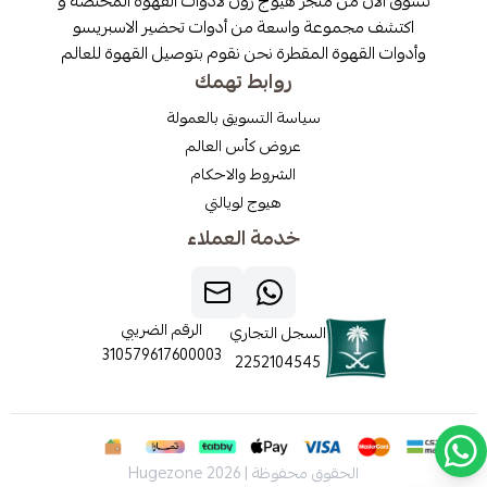
تسوق الآن من متجر هيوج زون لادوات القهوة المختصة و
اكتشف مجموعة واسعة من أدوات تحضير الاسبريسو
وأدوات القهوة المقطرة نحن نقوم بتوصيل القهوة للعالم
روابط تهمك
سياسة التسويق بالعمولة
عروض كأس العالم
الشروط والاحكام
هيوج لويالتي
خدمة العملاء
الرقم الضريبي
السجل التجاري
310579617600003
2252104545
الحقوق محفوظة | 2026
Hugezone