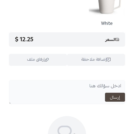
12.25 $
فة ملاحظة
إرفاق ملف
اسحب و افلت الملف هنا
استعراض