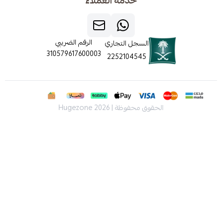
خدمة العملاء
الرقم الضريبي
السجل التجاري
310579617600003
2252104545
الحقوق محفوظة | 2026
Hugezone