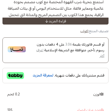
ة شرب القهوة المختصة مع كوب مصمم بجودة
 فائقة. مثالي للاستخدام اليومي أو في بيئات الضيافة
 هذا الكوب بين التصميم المريح والمتانة التي تتحمل
قراءة المزيد
.
اب
يح:
يناسب القبضة بشكل مثالي ويوفر الراحة عند
ك بقيمة
على
4
دفعات بدون
3.06
ي مسؤول:
ملتزم بمعايير الاستدامة والجودة.
وافقة مع الشريعة الإسلامية
اعرف
اق القهوة المختصة:
يضمن تجربة شرب فريدة
 من الطين:
مصنوع من أجود أنواع الطين لضمان
 العالي.
حرارة العالية:
يتم حرقه في درجات حرارة عالية جدًا
ديد المتانة.
افة:
مثالي للاستخدام في بيئات الضيافة والفنادق.
0.2 كجم
الات الصحون التجارية:
مصنوع لتحمل
ومي الشاق في المطاعم والمقاهي
135
شراء