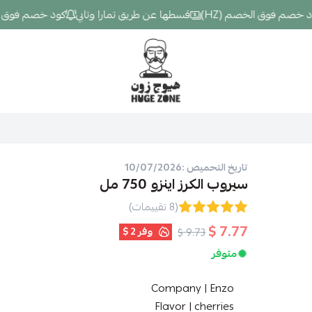
م فوق الخصم (HZ)
قسطها عن طريق تمارا وتابي
كود خصم فوق الخصم 
Hugezone
تاريخ التحميص :10/07/2026
سيروب الكرز اينزو 750 مل
(8 تقييمات)
7.77 $
وفر
2 $
9.73 $
متوفر
Company | Enzo
Flavor | cherries