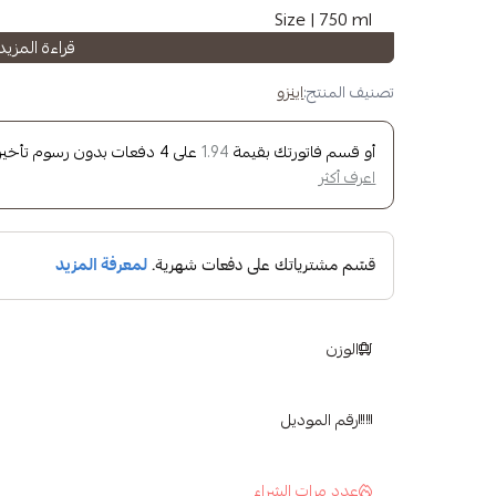
Size | 750 ml
قراءة المزيد
See all
Enzo products
تصنيف المنتج:
اينزو
See all
Hugh Zone products
أو قسم فاتورتك بقيمة
على
4
دفعات بدون رسوم تأخير، 
1.94
Brand | Enzo
اعرف أكثر
Flavor | Cherries
Size | 750 ml
Check out all
Enzo products
Check out all
Huge Zone products
الوزن
رقم الموديل
عدد مرات الشراء