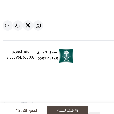
الرقم الضريبي
السجل التجاري
310579617600003
2252104545
الحقوق محفوظة | 2026
Hugezone
أضف للسلة
اشتري الآن