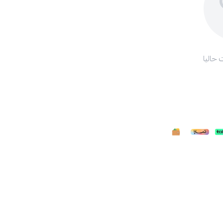
 حاليا