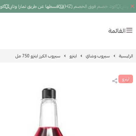
تابي
كود خصم فوق الخصم (HZ)
قسطها عن طريق تمارا وتابي
كود خص
القائمة
الرئيسية
سيروب وشاي
اينزو
سيروب الكرز اينزو 750 مل
اينزو