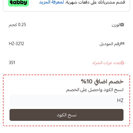
Wei
Preparation 
0.25 كجم
Check out other crop
Check out other
HZ-3212
351
شراء
10%
واحصل على الخصم