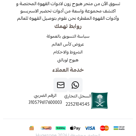
 من متجر هيوج زون لادوات القهوة المختصة و
مجموعة واسعة من أدوات تحضير الاسبريسو
قهوة المقطرة نحن نقوم بتوصيل القهوة للعالم
روابط تهمك
سياسة التسويق بالعمولة
عروض كأس العالم
الشروط والاحكام
هيوج لويالتي
خدمة العملاء
الرقم الضريبي
السجل التجاري
310579617600003
2252104545
الحقوق محفوظة | 2026
Hugezone