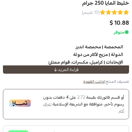
(15 تقييم)
حمصة انديز
 لأكثر من دولة
كراميل، مكسرات، قوام ممتلئ
قراءة المزيد
ر | اسبريسو
لت القهوة
 محاصيل أخرى من
محمصة انديز
ك بقيمة
على
4
دفعات بدون
2.72
لمحامص الأخرى
وافقة مع الشريعة الإسلامية
اعرف
Roaste
Country | A mixture of more than o
Notes | Caramel, nuts, f