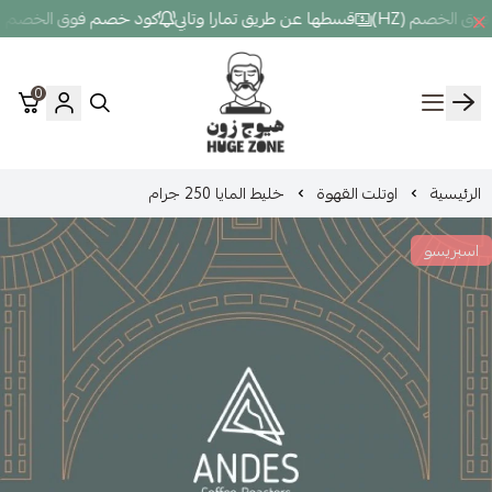
قسطها عن طريق تمارا وتابي
كود خصم فوق الخصم (HZ)
قسطها عن طري
0
Hugezone
ت القهوة
خليط المايا 250 جرام