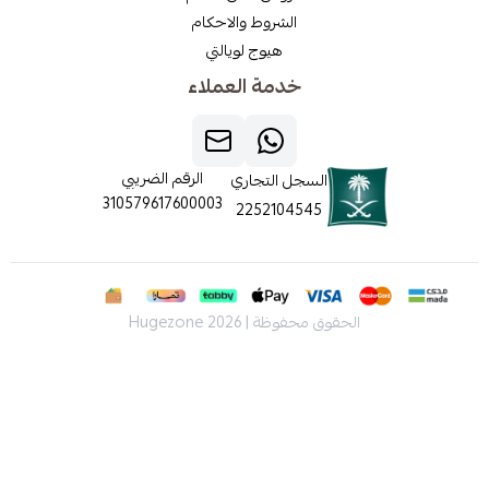
الشروط والاحكام
هيوج لويالتي
خدمة العملاء
الرقم الضريبي
السجل التجاري
310579617600003
2252104545
الحقوق محفوظة | 2026
Hugezone