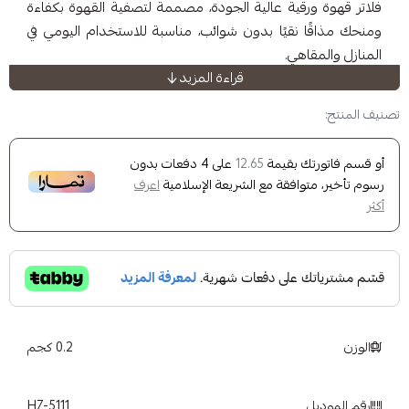
رقية عالية الجودة، مصممة لتصفية القهوة بكفاءة
 نقيًا بدون شوائب، مناسبة للاستخدام اليومي في
اهي.
قراءة المزيد
كينة القهوة CBS-1221
 ورق متين وآمن للاستخدام الغذائي
ك بقيمة
على
4
دفعات بدون
12.65
ى استخلاص طعم القهوة بشكل متوازن
وافقة مع الشريعة الإسلامية
اعرف
الرواسب والزيوت الزائدة
لة الاستخدام
ستخدام اليومي والكميات الكبيرة
ميع الفلاتر
جميع
منتجات هيوج زون
0.2 كجم
HZ-5111