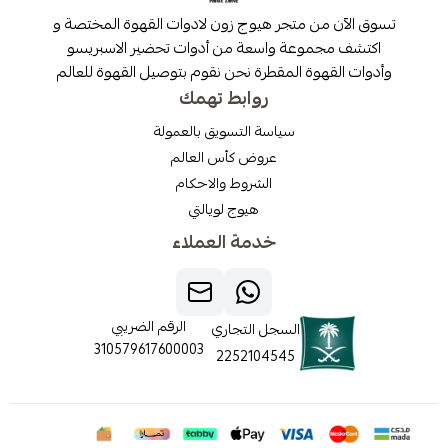
 من متجر هيوج زون لادوات القهوة المختصة و
مجموعة واسعة من أدوات تحضير الاسبريسو
قهوة المقطرة نحن نقوم بتوصيل القهوة للعالم
روابط تهمك
سياسة التسويق بالعمولة
عروض كأس العالم
الشروط والاحكام
هيوج لويالتي
خدمة العملاء
الرقم الضريبي
السجل التجاري
310579617600003
2252104545