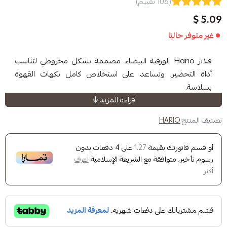
(106 تقييم)
ا
لاتر Hario الورقية البيضاء مصممة بشكل مخروطي لتناسب
ر، وتساعد على استخلاص كامل نكهات القهوة
قراءة المزيد
HA
وطي ليتناسب مع تحضير الـV60
 المياه بانسيابية لاستخلاص كامل نكهات القهوة
ك بقيمة
على
4
دفعات بدون
1.27
وافقة مع الشريعة الإسلامية
اعرف
 ورق عالي الجودة
لى 100 فلتر
نية عالية الجودة
ميع الفلاتر