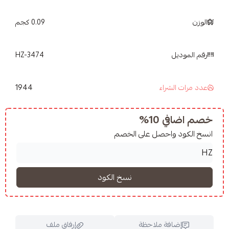
جميع
منتجات هيوج زون
0.09 كجم
HZ-3474
1944
شراء
10%
واحصل على الخصم
فة ملاحظة
إرفاق ملف