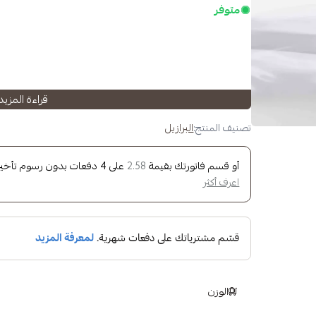
متوفر
قراءة المزيد
 citrus fruits
تصنيف المنتج:
البرازيل
أو قسم فاتورتك بقيمة
على
4
دفعات بدون رسوم تأخير، 
2.58
ry
اعرف أكثر
tment
method
الوزن
fruits