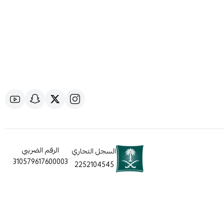
الرقم الضريبي
السجل التجاري
310579617600003
2252104545