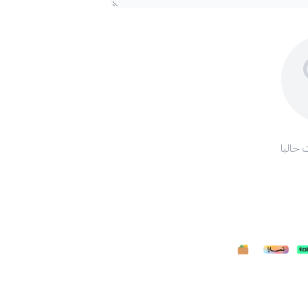
 حاليا