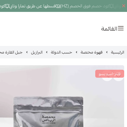
ابي
كود خصم فوق الخصم (HZ)
قسطها عن طريق تمارا وتابي
كود خص
القائمة
الرئيسية
قهوة مختصة
حسب الدولة
البرازيل
جبل القارة محمصة
فلتر-اسبريسو