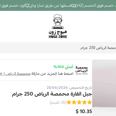
م فوق الخصم (HZ)
قسطها عن طريق تمارا وتابي
كود خصم فوق الخصم 
Hugezone
 الرياض 250 جرام
أصلي 100%
اضغط هنا للمزيد من ماركة
محمصة الرياض | ArriyadhRoaster
تاريخ التحميص :25/06/2026
جبل القارة محمصة الرياض 250 جرام
(26 تقييم)
10.35 $