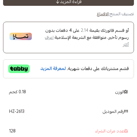
قراءة المزيد
المية سنويا، اذ يتميز بقنوات حلزونية لضمان
ق المياه بتناسق لاستخلاص نكهات القهوة بشكل
ماع
وبين او مايعادل تقريبا 20 قرام.
ك بقيمة
على
4
دفعات بدون
2.14
وافقة مع الشريعة الإسلامية
اعرف
0.18 كجم
HZ-2613
128
شراء