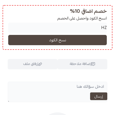
10%
واحصل على الخصم
فة ملاحظة
إرفاق ملف
اسحب و افلت الملف هنا
استعراض