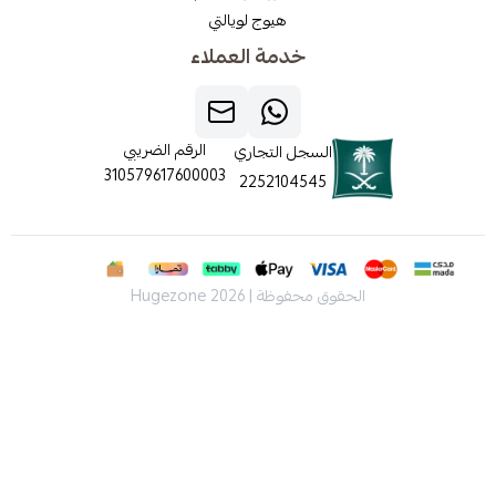
هيوج لويالتي
خدمة العملاء
الرقم الضريبي
السجل التجاري
310579617600003
2252104545
الحقوق محفوظة | 2026
Hugezone