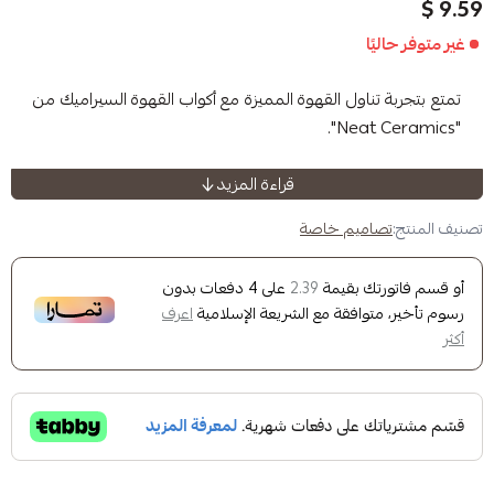
ا
ناول القهوة المميزة مع أكواب القهوة السيراميك من
قراءة المزيد
قهوة لا تكتمل الا بكوب جميل صُممت هذه الأكواب
 لتضفي لمسة فريدة وأنيقة على تجربتك في شرب
ميم خاصة
بحجم سعة 150 مل تلبي احتياجاتك المخصصة والفردية
ك بقيمة
على
4
دفعات بدون
2.39
رب قهوتك المفضلة.
وافقة مع الشريعة الإسلامية
اعرف
 المذاق والجودة العالية مع تصاميم أكواب القهوة