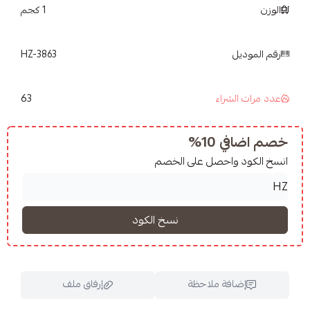
1 كجم
HZ-3863
63
شراء
10%
واحصل على الخصم
فة ملاحظة
إرفاق ملف