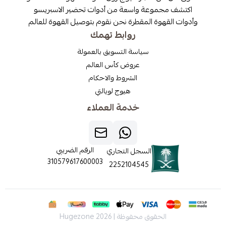
مجموعة واسعة من أدوات تحضير الاسبريسو
قهوة المقطرة نحن نقوم بتوصيل القهوة للعالم
روابط تهمك
سياسة التسويق بالعمولة
عروض كأس العالم
الشروط والاحكام
هيوج لويالتي
خدمة العملاء
الرقم الضريبي
السجل التجاري
310579617600003
2252104545
الحقوق محفوظة | 2026
Hugezone