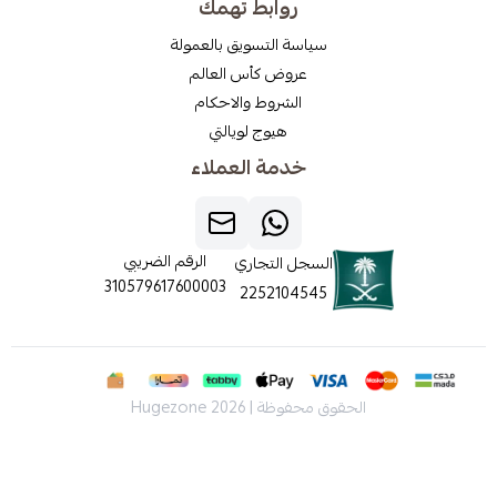
روابط تهمك
سياسة التسويق بالعمولة
عروض كأس العالم
الشروط والاحكام
هيوج لويالتي
خدمة العملاء
الرقم الضريبي
السجل التجاري
310579617600003
2252104545
الحقوق محفوظة | 2026
Hugezone