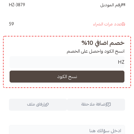
HZ-3879
59
شراء
10%
واحصل على الخصم
فة ملاحظة
إرفاق ملف