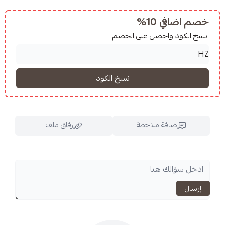
10%
واحصل على الخصم
فة ملاحظة
إرفاق ملف
اسحب و افلت الملف هنا
استعراض