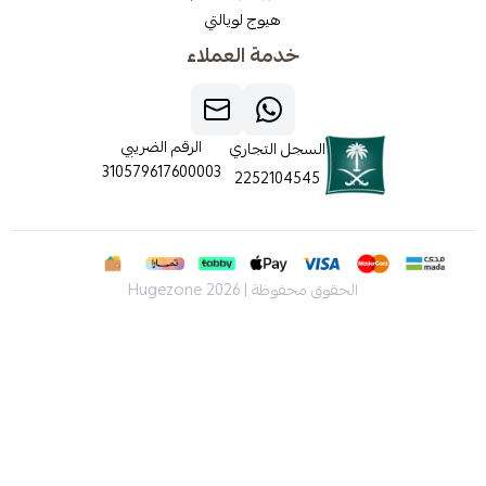
هيوج لويالتي
خدمة العملاء
الرقم الضريبي
السجل التجاري
310579617600003
2252104545
الحقوق محفوظة | 2026
Hugezone