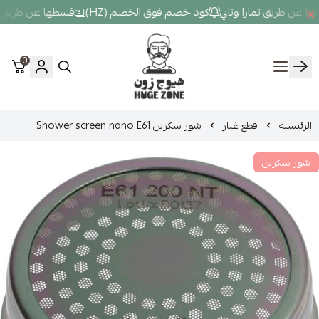
بي
كود خصم فوق الخصم (HZ)
قسطها عن طريق تمارا وتابي
كود خصم
0
Hugezone
غيار
شور سكرين Shower screen nano E61