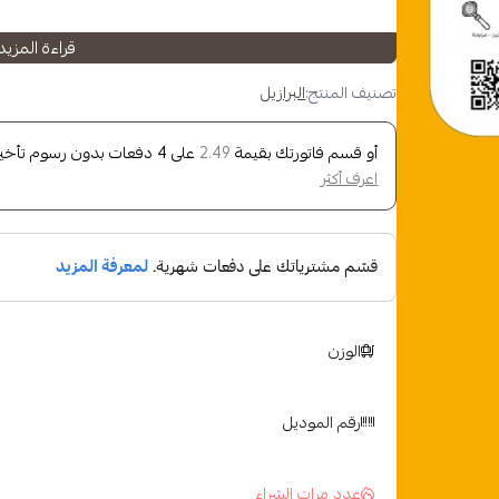
قراءة المزيد
berries
تصنيف المنتج:
البرازيل
أو قسم فاتورتك بقيمة
على
4
دفعات بدون رسوم تأخير، 
2.49
اعرف أكثر
y
tment
method
الوزن
s
رقم الموديل
عدد مرات الشراء