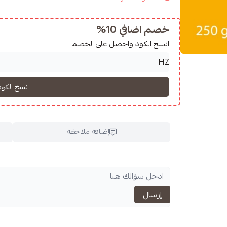
ter
خصم اضافي 10%
 the
method of processing
انسخ الكود واحصل على الخصم
إضافة ملاحظة
اسحب و افلت ال
إرسال
استعراض