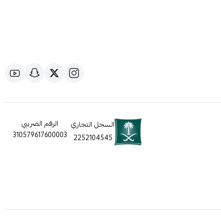
الرقم الضريبي
السجل التجاري
310579617600003
2252104545