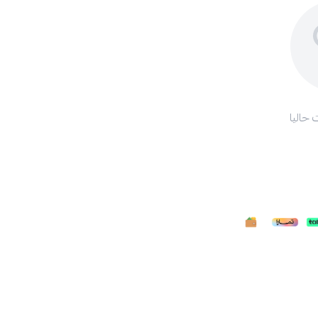
 حاليا