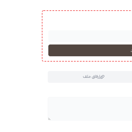
Check out other crops by
Hoy8 Roas
To inspect other crops according to
Check out other
roasteries
إرفاق ملف
ملف هنا