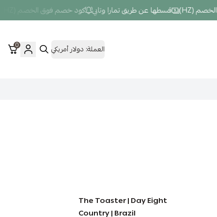
(HZ)
قسطها عن طريق تمارا وتابي
كود خصم فوق الخصم (HZ)
قس
0
العملة:
دولار أمريكي
The Toaster | Day Eight
Country | Brazil