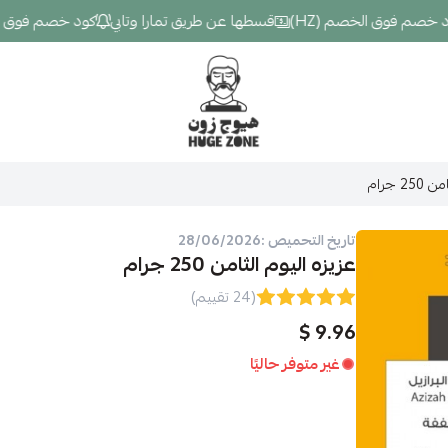
 فوق الخصم (HZ)
قسطها عن طريق تمارا وتابي
كود خصم فوق الخصم 
Hugezone
2 جرام
تاريخ التحميص :28/06/2026
عزيزه اليوم الثامن 250 جرام
(24 تقييم)
9.96 $
غير متوفر حاليًا