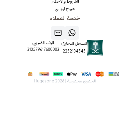
الشروط والاحكام
هيوج لويالتي
خدمة العملاء
الرقم الضريبي
السجل التجاري
310579617600003
2252104545
الحقوق محفوظة | 2026
Hugezone