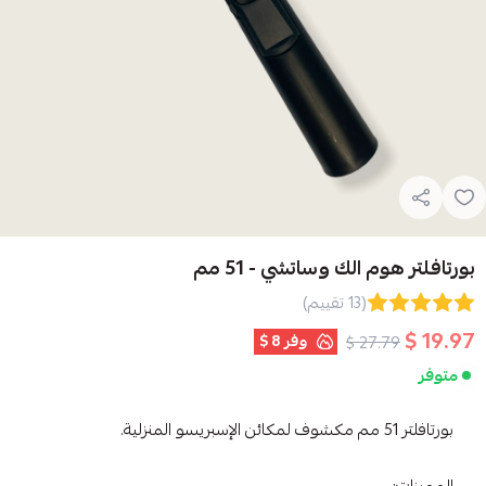
ك وساتشي - 51 مم
(13 تقييم)
وفر
8 $
2