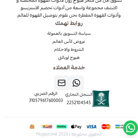
تسوق الآن من متجر هيوج زون لادوات القهوة المختصة و
اكتشف مجموعة واسعة من أدوات تحضير الاسبريسو
وأدوات القهوة المقطرة نحن نقوم بتوصيل القهوة للعالم
روابط تهمك
سياسة التسويق بالعمولة
عروض كأس العالم
الشروط والاحكام
هيوج لويالتي
خدمة العملاء
الرقم الضريبي
السجل التجاري
310579617600003
2252104545
الحقوق محفوظة | 2026
Hugezone