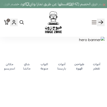
صم فوق الخصم (HZ)
قسطها عن طريق تمارا وتابي
كود خصم فوق الخصم
0
Hugezone
أدوات
طواحين
أدوات
اكواب
شاي
مكائن
تقطير
قهوة
باريستا
منوعة
ماتشا
اسبريسو