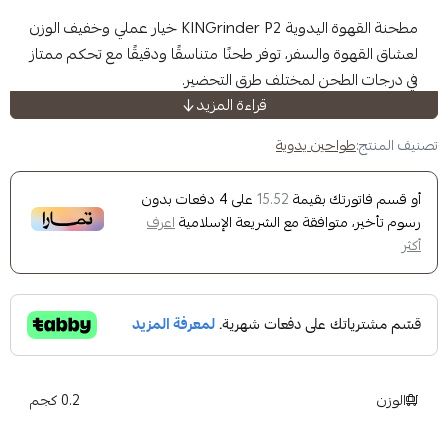
مطحنة القهوة اليدوية KINGrinder P2 خيار عملي وخفيف الوزن
والسفر، توفر طحنًا متناسقًا ودقيقًا مع تحكم ممتاز
حن لمختلف طرق التحضير.
قراءة المزيد
حين يدوية
• تصميم خفيف الوزن ومحمول بوزن 330 جرام مناسب للسفر
ك بقيمة
على
4
دفعات بدون
15.52
ع من بلاستيك عالي الجودة يجمع بين المتانة
وافقة مع الشريعة الإسلامية
اعرف
خدام
 من الفولاذ المقاوم للصدأ بقطر 38 ملم
ق ودقيق لمختلف طرق التحضير
حن بمقدار 33.33 ميكرومتر لكل درجة
 جرام
بريسو، القهوة المقطرة، الفرنش بريس، والموكا بوت
0.2 كجم
التنظيف دون الحاجة إلى أدوات
ة تنظيف