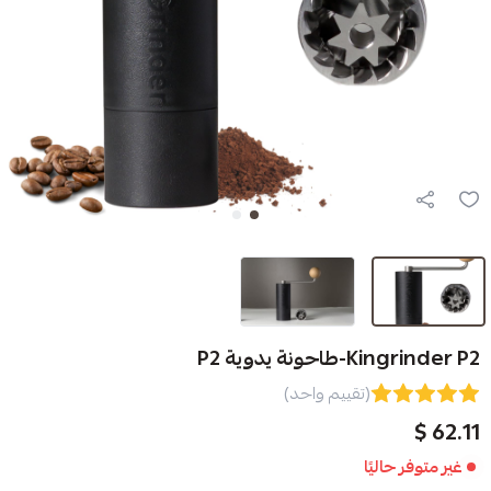
ية P2
(تقييم واحد)
ا