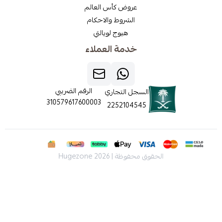
عروض كأس العالم
الشروط والاحكام
هيوج لويالتي
خدمة العملاء
الرقم الضريبي
السجل التجاري
310579617600003
2252104545
الحقوق محفوظة | 2026
Hugezone