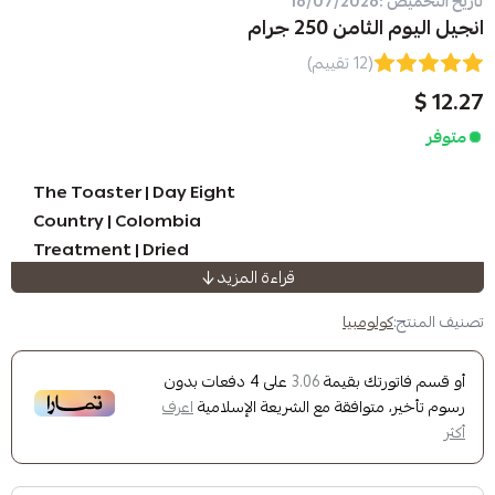
25 جرام
(12 تقييم)
The Toaster | Day Eight
Country | Colombia
Treatment | Dried
قراءة المزيد
Suggestions | Strawberry, cr
pomegranate, cocoa
مبيا
Weight | 250 g
Height | 1990 m
ك بقيمة
على
4
دفعات بدون
3.06
Instructions | Espresso, Filter (V60)
وافقة مع الشريعة الإسلامية
اعرف
See other crops from
the eighth day
See other crops with the same