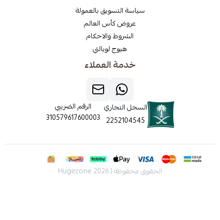
سياسة التسويق بالعمولة
عروض كأس العالم
الشروط والاحكام
هيوج لويالتي
خدمة العملاء
الرقم الضريبي
السجل التجاري
310579617600003
2252104545
الحقوق محفوظة | 2026
Hugezone