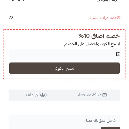
22
شراء
10%
واحصل على الخصم
فة ملاحظة
إرفاق ملف
اسحب و افلت الملف هنا