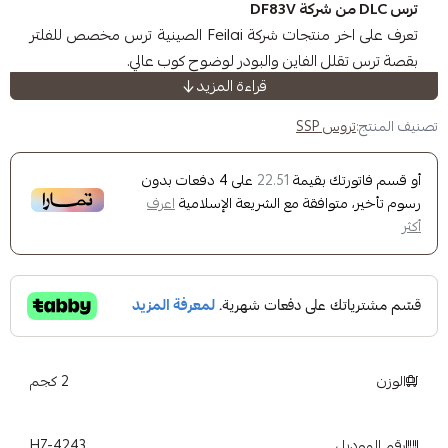
تعرف على اخر منتجات شركة Feilai الصينية ترس مخصص للفلتر
 الفاين والبودر لوضوح كوب عالي.
قراءة المزيد
معالج الترس بطبقة DLC) Dimond Like Coated) مما يجعل
عمر الترس يزيد عن 500 كيلو و يحافظ على الترس بارد مما يقلل
 SSP
رارة.
ك بقيمة
على
4
دفعات بدون
22.51
وافقة مع الشريعة الإسلامية
اعرف
2 كجم
HZ-4243