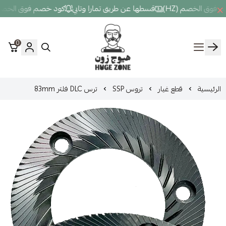
قسطها عن طريق تمارا وتابي
كود خصم فوق الخصم (HZ)
قسطها عن ط
0
Hugezone
غيار
تروس SSP
ترس DLC فلتر 83mm