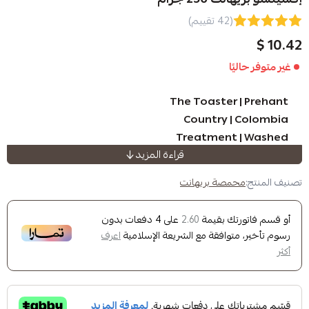
(42 تقييم)
ا
The Toaster
Country 
Treatment
قراءة المزيد
Suggestions | Caramel, nuts, van
Weight | 250 g
صة بريهانت
Height | 1800 - 
Instructions | Espresso & 
ك بقيمة
على
4
دفعات بدون
2.60
وافقة مع الشريعة الإسلامية
اعرف
See other crops from
Brehan
See other crops with the same
method
See
ot