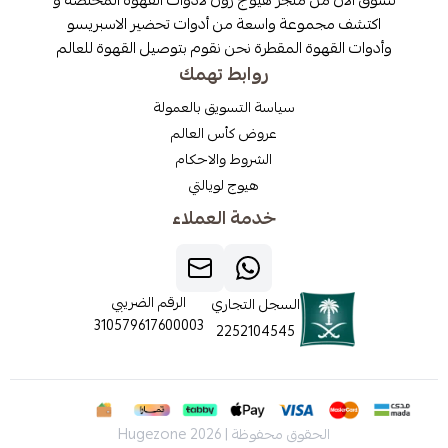
مجموعة واسعة من أدوات تحضير الاسبريسو
قهوة المقطرة نحن نقوم بتوصيل القهوة للعالم
روابط تهمك
سياسة التسويق بالعمولة
عروض كأس العالم
الشروط والاحكام
هيوج لويالتي
خدمة العملاء
الرقم الضريبي
السجل التجاري
310579617600003
2252104545
الحقوق محفوظة | 2026
Hugezone