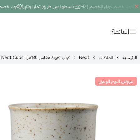
ود خصم فوق الخصم (HZ)
قسطها عن طريق تمارا وتابي
كود خصم فوق 
القائمة
الرئيسية
الماركات
Neat
كوب قهوة مقاس 130مل| Neat Cups
عروض اليوم الوطني