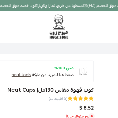
الخصم (HZ)
قسطها عن طريق تمارا وتابي
كود خصم فوق الخصم (HZ)
Hugezone
أصلي 100%
اضغط هنا للمزيد من ماركة
neat tools
كوب قهوة مقاس 130مل| Neat Cups
(5 تقييمات)
8.52 $
غير متوفر حاليًا