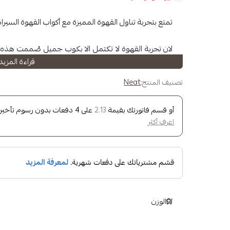
تمتع بتجربة تناول القهوة المميزة مع أكواب القهوة السيراميك من "mics
لان تجربة القهوة لا تكتمل الا بكوب جميل صُممت هذه ا
قراءة المزيد
على تجربتك في شرب القهوة.
بحجم سعة 130 مل تلبي احتياجاتك المخصصة والفردية للاستمتاع بشرب قهوتك المفضلة.
تصنيف المنتج:
Neat
انطلق في رحلة المذاق والجودة العالية مع تصاميم أكواب القهوة هذه
أو قسم فاتورتك بقيمة
على
4
دفعات بدون رسوم تأخير، م
2.13
اعرف أكثر
الوزن