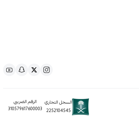
الرقم الضريبي
السجل التجاري
310579617600003
2252104545