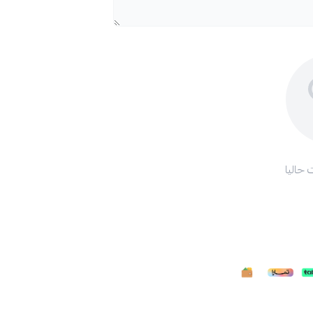
 حاليا