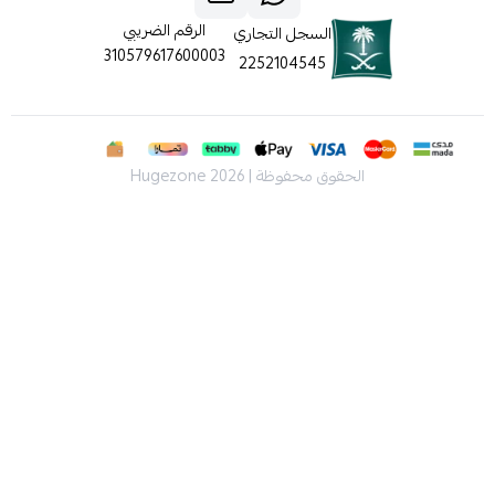
الرقم الضريبي
السجل التجاري
310579617600003
2252104545
الحقوق محفوظة | 2026
Hugezone