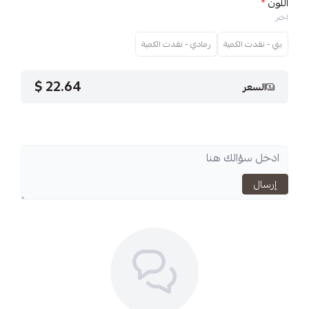
ية
رمادي - نفدت الكمية
22.64 $