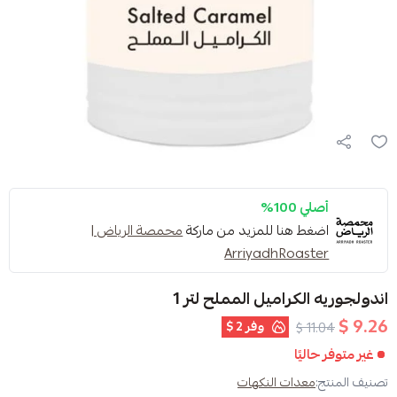
هنا للمزيد من ماركة
محمصة الرياض |
ArriyadhRo
راميل المملح لتر 1
وفر
2 $
ا
ات النكهات