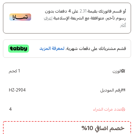
ك بقيمة
على
4
دفعات بدون
2.31
وافقة مع الشريعة الإسلامية
اعرف
1 كجم
HZ-2904
4
شراء
10%