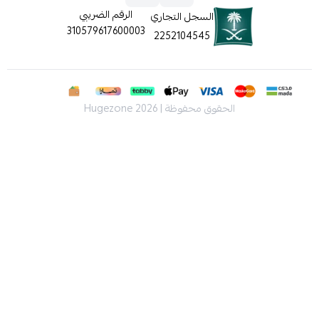
الرقم الضريبي
السجل التجاري
310579617600003
2252104545
الحقوق محفوظة | 2026
Hugezone