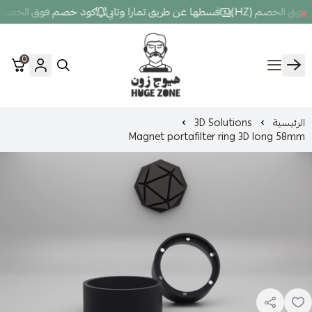
قسطها عن طريق تمارا وتابي
كود خصم فوق الخصم (HZ)
قسطها عن طر
0
Hugezone
3D Solut
Magnet portafilter ri