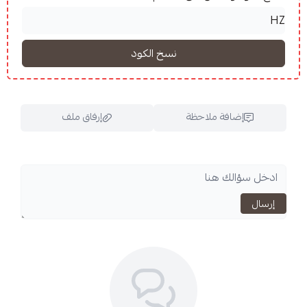
فة ملاحظة
إرفاق ملف
اسحب و افلت الملف هنا
استعراض