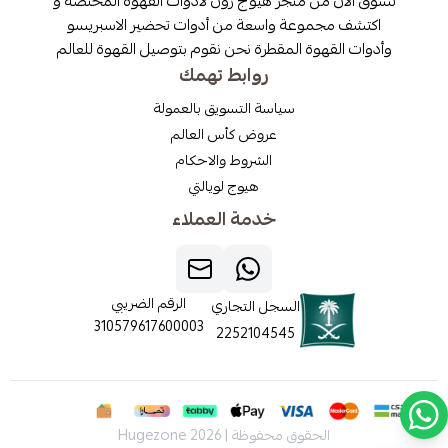
تسوق الآن من متجر هيوج زون لادوات القهوة المختصة و
اكتشف مجموعة واسعة من أدوات تحضير الاسبريسو
وأدوات القهوة المقطرة نحن نقوم بتوصيل القهوة للعالم
روابط تهمك
سياسة التسويق بالعمولة
عروض كأس العالم
الشروط والاحكام
هيوج لويالتي
خدمة العملاء
الرقم الضريبي
السجل التجاري
310579617600003
2252104545
الحقوق محفوظة | 2026
Hugezone