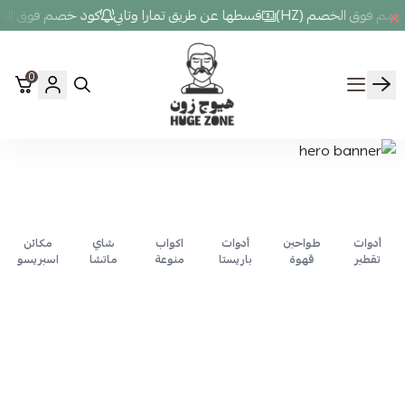
م فوق الخصم (HZ)
قسطها عن طريق تمارا وتابي
كود خصم فوق الخصم 
0
Hugezone
أدوات
طواحين
أدوات
اكواب
شاي
مكائن
تقطير
قهوة
باريستا
منوعة
ماتشا
اسبريسو