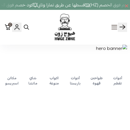
م فوق الخصم (HZ)
قسطها عن طريق تمارا وتابي
كود خصم فوق الخصم 
0
Hugezone
أدوات
طواحين
أدوات
اكواب
شاي
مكائن
تقطير
قهوة
باريستا
منوعة
ماتشا
اسبريسو