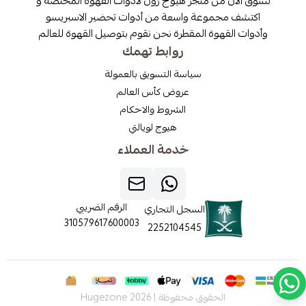
تسوق الآن من متجر هيوج زون لادوات القهوة المختصة و
اكتشف مجموعة واسعة من أدوات تحضير الاسبريسو
وأدوات القهوة المقطرة نحن نقوم بتوصيل القهوة للعالم
روابط تهمك
سياسة التسويق بالعمولة
عروض كأس العالم
الشروط والاحكام
هيوج لويالتي
خدمة العملاء
الرقم الضريبي
السجل التجاري
310579617600003
2252104545
الحقوق محفوظة | 2026
Hugezone