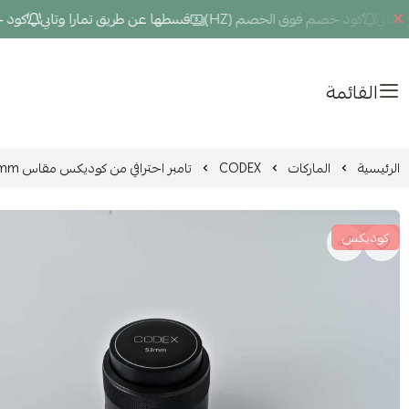
بي
كود خصم فوق الخصم (HZ)
قسطها عن طريق تمارا وتابي
كود خصم 
القائمة
الرئيسية
الماركات
CODEX
تامبر احترافي من كوديكس مقاس 53mm
كوديكس