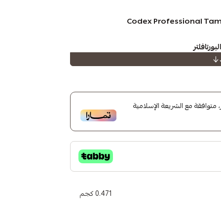
ورتافلتر
الباسكت.
متوافقة مع الشريعة الإسلامية
ضغط.
لنعومة.
0.471 كجم