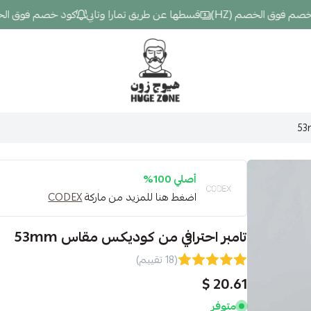
فوق الخصم (HZ)
قسطها عن طريق تمارا وتابي
كود خصم فوق الخصم (Z
Hugezone
أصلي 100%
اضغط هنا للمزيد من ماركة
CODEX
تامبر احترافي من كوديكس مقاس 53mm
(18 تقييم)
20.61 $
متوفر