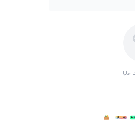
 حاليا