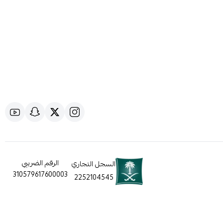
الرقم الضريبي
السجل التجاري
310579617600003
2252104545