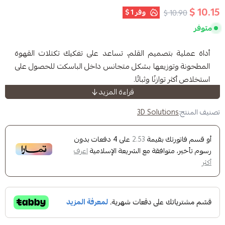
وفر
1 $
تصميم القلم، تساعد على تفكيك تكتلات القهوة
وزيعها بشكل متجانس داخل الباسكت للحصول على
زنًا وثباتًا.
قراءة المزيد
3D Soluti
كر على شكل قلم لسهولة الاستخدام والحفظ.
ك بقيمة
على
4
دفعات بدون
2.53
 تفكيك التكتلات وتحسين توزيع البن داخل
وافقة مع الشريعة الإسلامية
اعرف
 دقيقة للحصول على توزيع متجانس للقهوة.
اعدة مخصصة لحفظ الأداة وتنظيم مساحة العمل.
ية الطباعة ثلاثية الأبعاد بجودة عالية.
ن وسهل الاستخدام اليومي.
 3D Solutions.