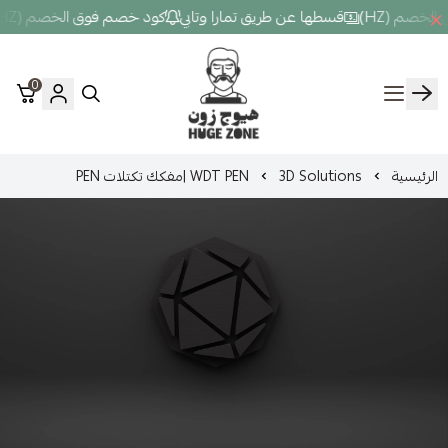
ها عن طريق تمارا وتابي
كود خصم فوق الخصم (HZ)
قسطها عن طريق ت
0
Hugezone
3D Solut
WDT PEN |مفكك تكتلات PEN