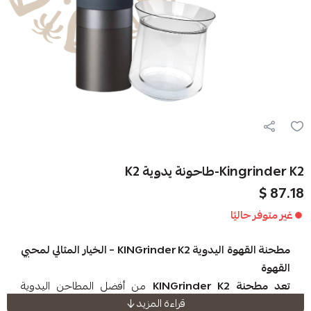
ية K2
ا
مطحنة القهوة اليدوية KINGrinder K2 – الخيار المثالي لمحبي
K
من أفضل المطاحن اليدوية
قراءة المزيد
ة الذين يبحثون عن دقة وجودة في الطحن. بفضل