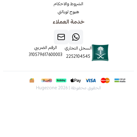
الشروط والاحكام
هيوج لويالتي
خدمة العملاء
الرقم الضريبي
السجل التجاري
310579617600003
2252104545
الحقوق محفوظة | 2026
Hugezone