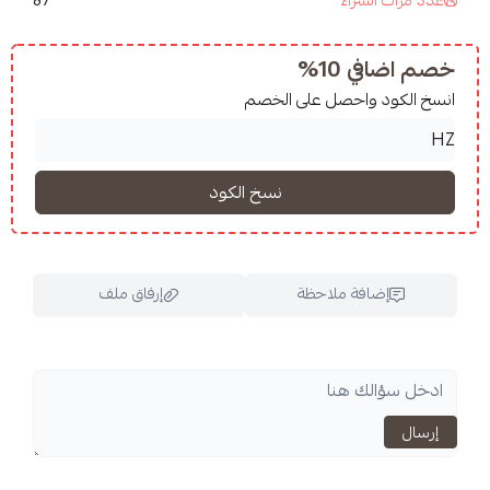
10%
واحصل على الخصم
فة ملاحظة
إرفاق ملف
اسحب و افلت الملف هنا
استعراض