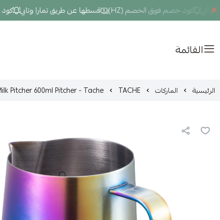
بي
كود خصم فوق الخصم (HZ)
قسطها عن طريق تمارا وتابي
كود خصم 
القائمة
الرئيسية
الماركات
TACHE
lk Pitcher 600ml Pitcher - Tache