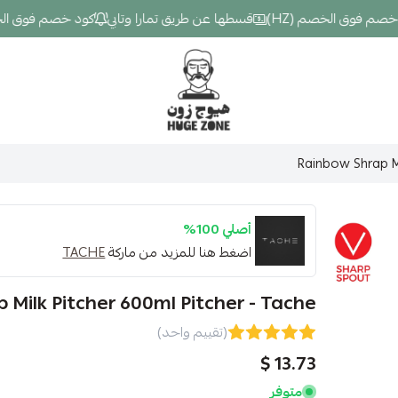
فوق الخصم (HZ)
قسطها عن طريق تمارا وتابي
كود خصم فوق الخصم (Z
Hugezone
Rainbow Shrap Mi
أصلي 100%
اضغط هنا للمزيد من ماركة
TACHE
 Milk Pitcher 600ml Pitcher - Tache
(تقييم واحد)
13.73 $
متوفر