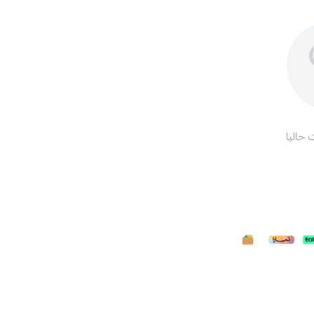
 حاليا