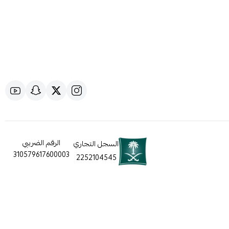
الرقم الضريبي
السجل التجاري
310579617600003
2252104545