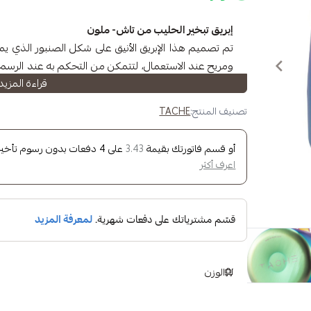
إبريق تبخير الحليب من تاش- ملون
تم تصميم هذا الإبريق الأنيق على شكل الصنبور الذي يم
ومريح عند الاستعمال، لتتمكن من التحكم به عند الرسم على 
قراءة المزيد
تعقيدًا
يتميز الإبريق بأنه:
تصنيف المنتج:
TACHE
مصنوع من الستانلس ستيل المتين والمقاوم للصدأ.
سهل التنظيف وآمن للغسل في غسالة الصحون.
أو قسم فاتورتك بقيمة
على
4
دفعات بدون رسوم تأخير، 
3.43
يمكن استعمال الإبريق بعدة طرق:
اعرف أكثر
تسخين أو تبخير أو صنع رغوة الحليب.
تقديم الحليب أو الكريمة.
صب المشروبات السائلة.
المواد: ستانلس ستيل.
السعة: 600 مل.
الوزن
اللون: ملون.